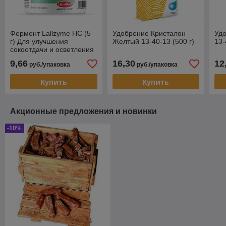
Фермент Lallzyme HC (5
Удобрение Кристалон
Уд
г) Для улучшения
Желтый 13-40-13 (500 г)
13-
сокоотдачи и осветления
сусла, на 250-500 л сока
9,66
16,30
12
руб./упаковка
руб./упаковка
Купить
Купить
Акционные предложения и новинки
-10%