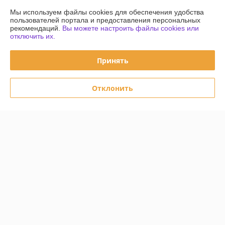
Мы используем файлы cookies для обеспечения удобства
Контакты
пользователей портала и предоставления персональных
рекомендаций.
Вы можете настроить файлы cookies или
отключить их.
Доставка и оплата
Принять
График работы
Полная версия сайта
Отклонить
Политика обработки cookies
Сайт создан на платформе Deal.by
Информация для покупателя
Юридическое лицо:
Частное унитарное предприятие «Чайковский
Трейд»