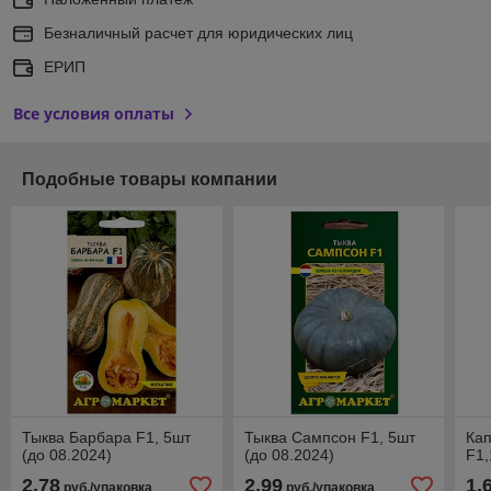
Безналичный расчет для юридических лиц
ЕРИП
Все условия оплаты
Подобные товары компании
Тыква Барбара F1, 5шт
Тыква Сампсон F1, 5шт
Кап
(до 08.2024)
(до 08.2024)
F1,
2,78
2,99
1,
руб./упаковка
руб./упаковка