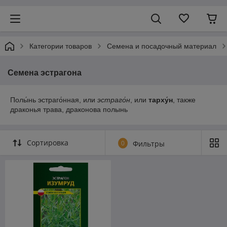
Категории товаров
Семена и посадочный материал
Семена эстрагона
Полы́нь эстраго́нная, или
эстраго́н
, или
тарху́н
, также
драконья трава, драконова полынь
Сортировка
0
Фильтры