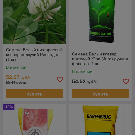
Семена Белый низкорослый
Семена Белый клевер
клевер ползучий Ривендел
ползучий Юра (Jura) ручная
(1 кг)
фасовка -1 кг
В наличии
В наличии
52,67
руб./кг
54,52
руб./кг
55,44 руб./кг
Купить
Купить
-10%