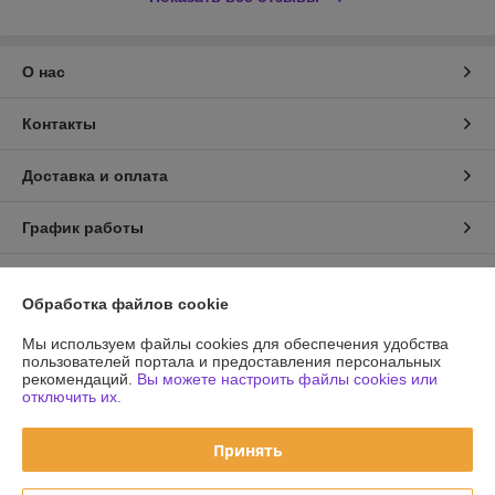
О нас
Контакты
Доставка и оплата
График работы
Полная версия сайта
Обработка файлов cookie
Политика обработки cookies
Мы используем файлы cookies для обеспечения удобства
пользователей портала и предоставления персональных
рекомендаций.
Вы можете настроить файлы cookies или
Сайт создан на платформе Deal.by
отключить их.
Принять