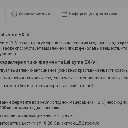
Характеристики
Информация для заказа
allzyme EX-V
zyme EX-V создан для ускорения выделения из ягод винограда
кра
. Также способствует выделению мягких
фенольных
веществ, что
усе
вина.
арактеристики фермента Lallzyme EX-V:
твует выделению антоцианов (основных красящих веществ красны
е выделения танинов и соеденения их с антоцианами для повышен
е аромата без искажения сортовых особенностей
вании фермента во время холодной мацерации (<12°C) необходим
100 килограмм за
два внесения
:
е холодной мацерации внести 1 грамм
емпература достигнет 18-20°C внесите ещё 2 грамма