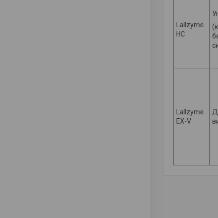
У
Lallzyme
(
HC
б
с
Lallzyme
Д
EX-V
в