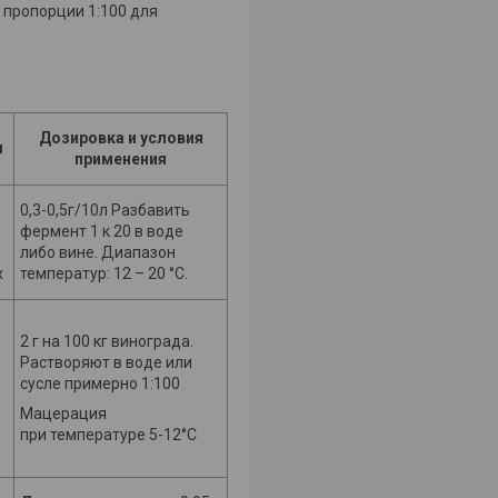
 пропорции 1:100 для
Дозировка и условия
я
применения
0,3-0,5г/10л Разбавить
фермент 1 к 20 в воде
либо вине. Диапазон
х
температур: 12 – 20 °C.
2 г на 100 кг винограда.
Растворяют в воде или
сусле примерно 1:100
Мацерация
при температуре 5-12°C