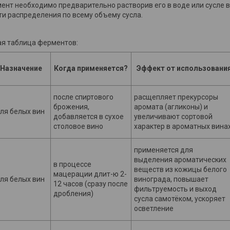
ент необходимо предварительно растворив его в воде или сусле в
и распределения по всему объему сусла.
я таблица ферментов:
Назначение
Когда применяется?
Эффект от использовани
после спиртового
расщепляет прекурсоры
брожения,
аромата (агликоны) и
ля белых вин
добавляется в сухое
увеличивают сортовой
столовое вино
характер в ароматных вина
применяется для
выделения ароматических
в процессе
веществ из кожицы белого
мацерации длит-ю 2-
ля белых вин
винограда, повышает
12 часов (сразу после
фильтруемость и выход
дробления)
сусла самотёком, ускоряет
осветление