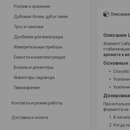
Розлив и хранение
Описание
Дубовые бочки, дуб и танин
Трос и такелаж
Описание L
Дробилки для винограда
Фермент Lall
Измерительные приборы
стабилизации
аромате и вк
Емкости и комплектующие
Основные х
Бокалы и декантеры
Способс
Инвентарь садовода
Усилени
Усилени
Пивоварение
Дозировка
Контакты и режим работы
При использо
фермента на 
В начал
Доставка и оплата
Когда т