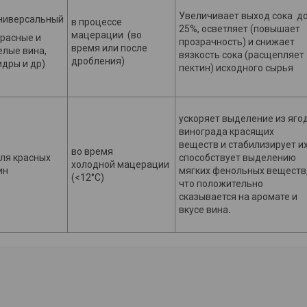
Увеличивает выход сока д
ниверсальный
в процессе
25%, осветляет (повышает
мацерации (во
красные и
прозрачность) и снижает
время или после
елые вина,
вязкость сока (расщепляет
дробления)
идры и др)
пектин) исходного сырья
ускоряет выделение из яго
винограда красящих
веществ и стабилизирует их
во время
ля красных
способствует выделению
холодной мацерации
ин
мягких фенольных веществ
(<12°C)
что положительно
сказывается на аромате и
вкусе
вина
.