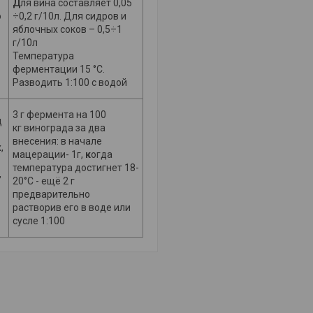
Д
ля вина составляет 0,05
о
÷0,2 г/10л. Для сидров и
яблочных соков – 0,5÷1
г/10л
Температура
ферментации 15 °C.
Разводить 1:100 с водой
3 г фермента на 100
д
кг винограда за
два
внесения: в начале
,
мацерации- 1г,
к
огда
температура достигнет 18-
,
20°C - ещё 2 г
предварительно
растворив его в воде или
сусле 1:100