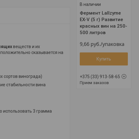
В наличии
Фермент Lallzyme
EX-V (5 г) Развитие
красных вин на 250-
500 литров
9,66
руб.
/упаковка
сящих
веществ и их
 положительно сказывается на
Купить
х сортов винограда)
+375 (33) 913-58-65
Прием заказов
ие стабильности вина
о использовать 3 грамма