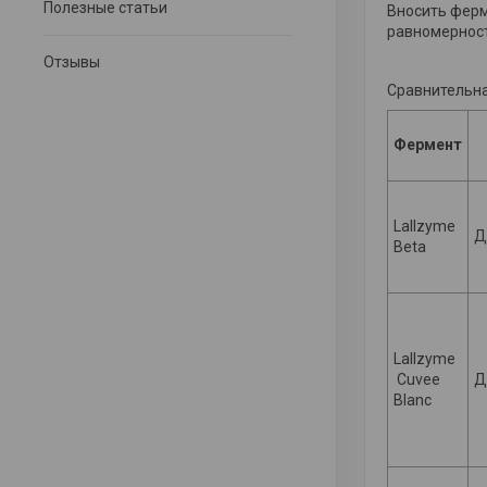
Полезные статьи
Вносить ферм
равномерност
Отзывы
Сравнительна
Фермент
Lallzyme
Д
Beta
Lallzyme
Cuvee
Д
Blanc