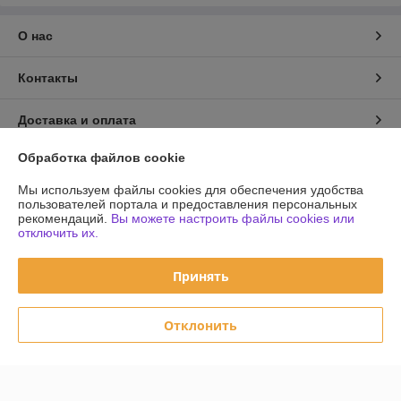
О нас
Контакты
Доставка и оплата
Обработка файлов cookie
График работы
Мы используем файлы cookies для обеспечения удобства
пользователей портала и предоставления персональных
Полная версия сайта
рекомендаций.
Вы можете настроить файлы cookies или
отключить их.
Политика обработки cookies
Принять
Сайт создан на платформе Deal.by
Отклонить