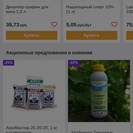
Декантер-графин для
Нашатырный спирт 10%
Lal
вина 1,0 л
(1 л)
100
38,73
5,05
75
руб.
руб./бут
Купить
Купить
Акционные предложения и новинки
-25%
-10%
АгроМастер 20-20-20, 1 кг,
растворимое
Удобрение Текнокель