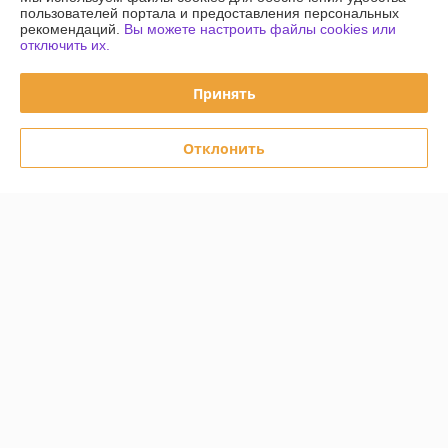
пользователей портала и предоставления персональных
Контакты
рекомендаций.
Вы можете настроить файлы cookies или
отключить их.
Доставка и оплата
Принять
График работы
Отклонить
Полная версия сайта
Политика обработки cookies
Сайт создан на платформе Deal.by
Информация для покупателя
Юридическое лицо:
Частное унитарное предприятие «Чайковский
Трейд»