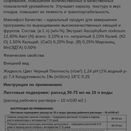
созревания, повышения количественных и качественных
показателей урожайности. Улучшает окраску, текстуру и вкус
плодов, повышает их лежкость и транспортабельность.
Максифол Качество – идеальный продукт для завершения
программы по выращиванию высококачественных овощей и
фруктов. Состав: (в 1 л) (w/v-%) Экстракт Ascophyllum nodosum
12,40% Азот (N) всего: 3,10% в т.ч. нитратный 3,10% Калий, (К2
О) 1,50% Кальций, (СаO) 6,20% Бор, (В) 0,25% Марганец,
Mn(ЭДТА) 0,50%
Физические свойства
Внешний вид
Жидкость Цвет Черный Плотность (г/см³) 1,24 pH (1% водный р-
р) 7,4 Кондуктивность 1‰ (mS/cm) 18°С 0,25
Инструкции по применению:
Листовые подкормки: расход 30-75 мл на 10 л воды
(расход рабочего раствора – 10 л/100 м2 )