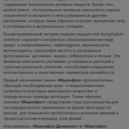
содержанию биологически активных веществ. Кроме того,
крайне важно, что полученные активные компоненты хорошо
сохраняются в экстракте и легко усваиваются другими
растениями, которые таким образом получают жизненную силу
и устойчивость в экстремальных условиях.
Концентрированный экстракт морских водорослей
Ascophyllum
nodosum
содержит в натурально сбалансированном виде
макро- и микроэлементы, карбогидраты, аминокислоты,
антиоксиданты, альгиновую кислоту и натуральные
фитогормоны: цитокинин, ауксин, гиббереллин и бетаин. Эти
активные компоненты усиливают устойчивость растений к
стрессам различной этиологии, способствуют повышению
количественных и качественных параметров урожайности.
Каждый агрохимикат линии
«Максифол»
дополнительно
обогащен необходимыми мезо– и микроэлементами
потребность в которых многократно возрастает в
определенные периоды вегетации. Таким образом,
линейка
«Максифол»
представляет ряд агрохимикатов для
последовательного применения по фазам вегетации с/х
культур, для повышения метаболизма и усиления реакций и
процессов соответствующих этим фазам.
Агрохимикаты «
Максифол Динамикс» и «Максифол