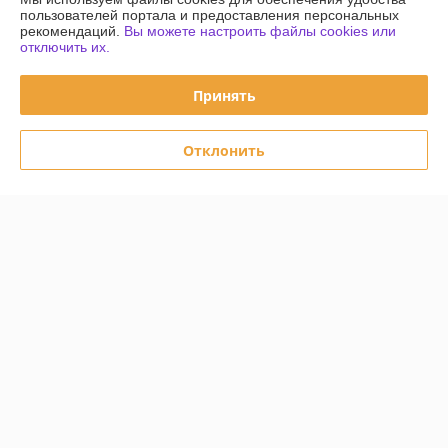
пользователей портала и предоставления персональных
Контакты
рекомендаций.
Вы можете настроить файлы cookies или
отключить их.
Доставка и оплата
Принять
График работы
Отклонить
Полная версия сайта
Политика обработки cookies
Сайт создан на платформе Deal.by
Информация для покупателя
Юридическое лицо:
Частное унитарное предприятие «Чайковский
Трейд»