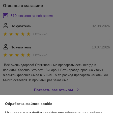
Отзывы о магазине
310 отзывов за всё время
Покупатель
02.08.2026
Отлично
Покупатель
10.07.2026
Отлично
Всё очень здорово! Оригинальные препараты есть всегда в 
наличии! Хорошо, что есть Винароб! Есть правда просьба чтобы 
Фалькон фасовка была в 50 мл.. А то расход препарата небольшой. 
Много остаётся. В прошлый раз заказ был.
Показать все отзывы
Обработка файлов cookie
О нас
Мы используем файлы cookies для обеспечения удобства