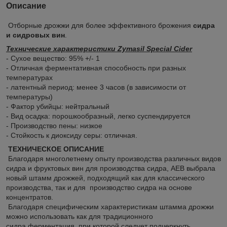
Описание
Отборные дрожжи для более эффективного брожения
сидра
и сидровых вин
.
Технические характеристики Zymasil Special Cider
- Сухое вещество: 95% +/- 1
- Отличная ферментативная способность при разных
температурах
- латентный период: менее 3 часов (в зависимости от
температуры)
- Фактор убийцы: нейтральный
- Вид осадка: порошкообразный, легко суспендируется
- Производство пены: низкое
- Стойкость к диоксиду серы: отличная.
ТЕХНИЧЕСКОЕ ОПИСАНИЕ
Благодаря многолетнему опыту производства различных видов
сидра и фруктовых вин для производства сидра, AEB выбрала
новый штамм дрожжей, подходящий как для классического
производства, так и для производство сидра на основе
концентратов.
Благодаря специфическим характеристикам штамма дрожжи
можно использовать как для традиционного
сидра ферментация, при которой следует подчеркнуть