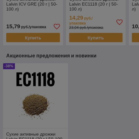
Lalvin ICV GRE (20 г | 50-
Lalvin EC1118 (20 г | 50-
Lal
100 л)
100 л)
л)
14,29
руб./
упаковка
15,79
10
руб./упаковка
23,04 руб./упаковка
Купить
Купить
Акционные предложения и новинки
-38%
Сухие активные дрожжи