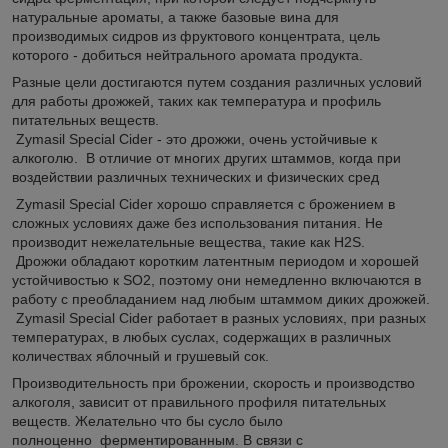
натуральные ароматы, а также базовые вина для
производимых сидров из фруктового концентрата, цель
которого - добиться нейтрального аромата продукта.
Разные цели достигаются путем создания различных условий
для работы дрожжей, таких как температура и профиль
питательных веществ.
Zymasil Special Cider - это дрожжи, очень устойчивые к
алкоголю. В отличие от многих других штаммов, когда при
воздействии различных технических и физических сред
Zymasil Special Cider хорошо справляется с брожением в
сложных условиях даже без использования питания. Не
производит нежелательные вещества, такие как H2S.
Дрожжи обладают коротким латентным периодом и хорошей
устойчивостью к SO2, поэтому они немедленно включаются в
работу с преобладанием над любым штаммом диких дрожжей.
Zymasil Special Cider работает в разных условиях, при разных
температурах, в любых суслах, содержащих в различных
количествах яблочный и грушевый сок.
Производительность при брожении, скорость и производство
алкоголя, зависит от правильного профиля питательных
веществ. Желательно что бы сусло было
полноценно ферментированным. В связи с