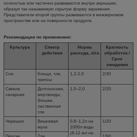
полностью или частично развиваются внутри зернышек,
образуя так называемую скрытую форму заражения.
Представители второй группы развиваются в межзерновом
пространстве или на поверхности продукта.
Рекомендации по применению:
Культура
Спектр
Норма
Кратность
действия
расхода, л/га
обработок /
Срок
ожидания
Соя
Клещи, тли,
1,2-2,0
2/30
трипсы
Свекла
Долгоносики,
1,0–2,0
2/20
сахарная
мертвоиды,
блошки,
лиственная
тля
Черешня
Вишневая
0,8–1,2л на
1/20
муха
1000л воды
(8-12 мл на
Персик
Тли,
1/50