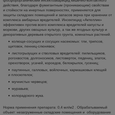
фосфорорганический инсектоакарицид кишечно-контактного
действия, благодаря фумигантным (проникающим) свойствам
и стойкости на инертных поверхностях, применяется для
защиты складских помещений и запасов зерна при хранении от
комплекса амбарных вредителей. Инсектицид «Актеллик»
эффективен против всего комплекса вредителей капусты и
моркови, других овощных культур, а так же ягодных культур и
декоративных деревьев открытого грунта, комнатных растений.
колюще-сосущих и сосущих насекомых: тли, трипсов,
щитовок, пенниц-слюнявок;
листогрызущих и стволовых вредителей: пилильщиков,
рогохвостов, долгоносиков, листоверток, пядениц, златок,
орехотворок, усачей, короедов, белокрылок, гусениц;
паутинных, галловых, войлочных, кармашковых клещей
и плоскотелок;
мучнистых червецов;
муравьев;
колорадского жука.
Норма применения препарата: 0,4 мл/м2 . Обрабатываемый
объект: незагруженные складские помещения и оборудование