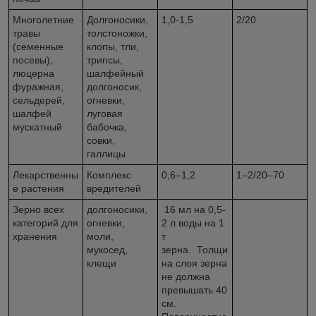
Многолетние
Долгоносики,
1,0-1,5
2/20
травы
толстоножки,
(семенные
клопы, тли,
посевы),
трипсы,
люцерна
шалфейный
фуражная,
долгоносик,
сельдерей,
огневки,
шалфей
луговая
мускатный
бабочка,
совки,
галлицы
Лекарственны
Комплекс
0,6–1,2
1–2/20–70
е растения
вредителей
Зерно всех
долгоносики,
16 мл на 0,5-
категорий для
огневки,
2 л воды на 1
хранения
моли,
т
мукосед,
зерна. Толщи
клещи
на слоя зерна
не должна
превышать 40
см.