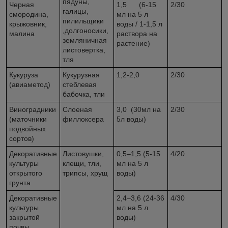
пядуны,
Черная
1,5 (6-15
2/30
галицы,
смородина,
мл на 5 л
пилильщики
крыжовник,
воды / 1-1,5 л
,долгоносики,
малина
раствора на
земляничная
растение)
листовертка,
тля
Кукуруза
Кукурузная
1,2-2,0
2/30
(авиаметод)
стеблевая
бабочка, тли
Виноградники
Слоеная
3,0 (30мл на
2/30
(маточники
филлоксера
5л воды)
подвойных
сортов)
Декоративные
Листовушки,
0,5–1,5 (5-15
4/20
культуры
клещи, тли,
мл на 5 л
открытого
трипсы, хрущ
воды)
грунта
Декоративные
2,4–3,6 (24-36
4/30
культуры
мл на 5 л
закрытой
воды)
почвы