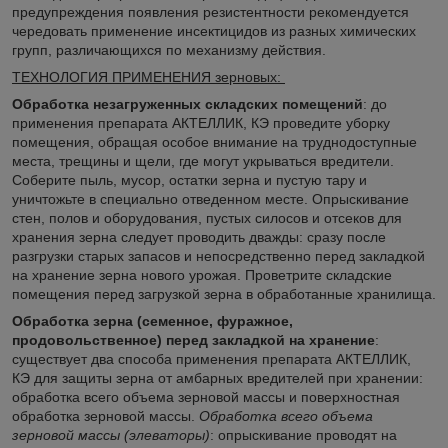
предупреждения появления резистентности рекомендуется
чередовать применение инсектицидов из разных химических
групп, различающихся по механизму действия.
ТЕХНОЛОГИЯ ПРИМЕНЕНИЯ зерновых:
Обработка незагруженных складских помещений
: до
применения препарата АКТЕЛЛИК, КЭ проведите уборку
помещения, обращая особое внимание на труднодоступные
места, трещины и щели, где могут укрываться вредители.
Соберите пыль, мусор, остатки зерна и пустую тару и
уничтожьте в специально отведенном месте. Опрыскивание
стен, полов и оборудования, пустых силосов и отсеков для
хранения зерна следует проводить дважды: сразу после
разгрузки старых запасов и непосредственно перед закладкой
на хранение зерна нового урожая. Проветрите складские
помещения перед загрузкой зерна в обработанные хранилища.
Обработка зерна (семенное, фуражное,
продовольственное) перед закладкой на хранение
:
существует два способа применения препарата АКТЕЛЛИК,
КЭ для защиты зерна от амбарных вредителей при хранении:
обработка всего объема зерновой массы и поверхностная
обработка зерновой массы.
Обработка всего объема
зерновой массы (элеваторы)
: опрыскивание проводят на