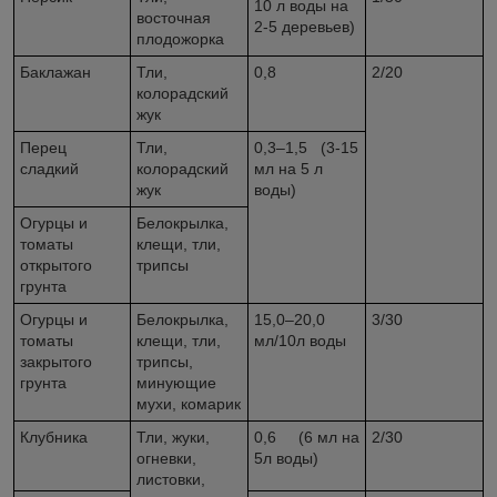
10 л воды на
восточная
2-5 деревьев)
плодожорка
Баклажан
Тли,
0,8
2/20
колорадский
жук
Перец
Тли,
0,3–1,5 (3-15
сладкий
колорадский
мл на 5 л
жук
воды)
Огурцы и
Белокрылка,
томаты
клещи, тли,
открытого
трипсы
грунта
Огурцы и
Белокрылка,
15,0–20,0
3/30
томаты
клещи, тли,
мл/10л воды
закрытого
трипсы,
грунта
минующие
мухи, комарик
Клубника
Тли, жуки,
0,6 (6 мл на
2/30
огневки,
5л воды)
листовки,