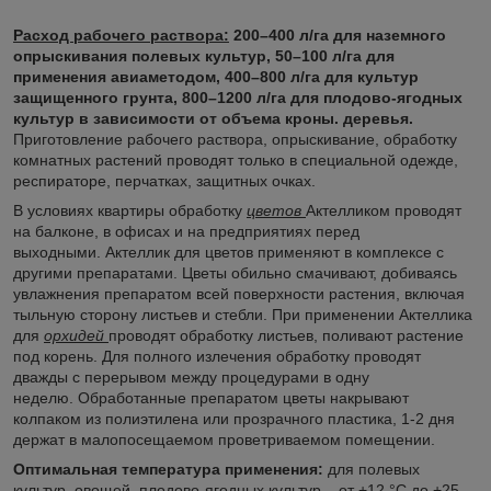
Расход рабочего раствора:
200–400 л/га для наземного
опрыскивания полевых культур, 50–100 л/га для
применения авиаметодом, 400–800 л/га для культур
защищенного грунта, 800–1200 л/га для плодово-ягодных
культур в зависимости от объема кроны. деревья.
Приготовление рабочего раствора, опрыскивание, обработку
комнатных растений проводят только в специальной одежде,
респираторе, перчатках, защитных очках.
В условиях квартиры обработку
цветов
Актелликом проводят
на балконе, в офисах и на предприятиях перед
выходными. Актеллик для цветов применяют в комплексе с
другими препаратами. Цветы обильно смачивают, добиваясь
увлажнения препаратом всей поверхности растения, включая
тыльную сторону листьев и стебли. При применении Актеллика
для
орхидей
проводят обработку листьев, поливают растение
под корень. Для полного излечения обработку проводят
дважды с перерывом между процедурами в одну
неделю. Обработанные препаратом цветы накрывают
колпаком из полиэтилена или прозрачного пластика, 1-2 дня
держат в малопосещаемом проветриваемом помещении.
Оптимальная температура применения:
для полевых
культур, овощей, плодово-ягодных культур – от +12 °С до +25