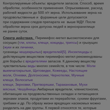
Контролируемые объекты: вредители запасов. Способ, время
обработки, особенности применения. Опрыскивание, расход
рабочей жидкости до 500 л/т зерна. Использование зерна на
продовольственные и фуражные цели допускается
при содержании следов препарата не выше МДУ. После
обработки зерна срок допуска людей в зернохранилище
не ранее суток.
Спектр действия.
Пиримифос-метил высокотоксичен для
сосущих (
тли
,
клопы
,
клещи
,
кокциды
,
трипсы
) и грызущих
(
жуки
и их
личинки
,
гусеницы
чешуекрылых
)
вредителей
[5]
.
Инсектициды
с
действующим веществом пиримифос-метил рекомендованы
для борьбы с
вредителями
запасов. К данному веществу
чувствительны
виды
многих семейств, в том числе:
Моли
выемчатокрылые
,
Щитовидки
,
Кожееды
,
Настоящие
моли
,
Огневки
,
Долгоносики
,
Чернотелки
,
Мучные
клещи
,
Волосатые
клещи
,
Зерновки
,
Притворяшки
,
Таракановые
,
Мухи
мясные
,
Чешуйницы
.Амбарные вредители, членистоногие,
обитающие на продовольственных складах и питающиеся
зернами злаков, продуктами их переработки, сухими фруктами,
грибами и др. По образу жизни вредящих насекомых можно
разделить на две группы. К первой относятся те, которые