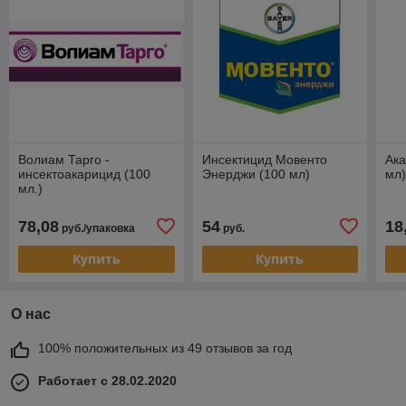
Волиам Тарго -
Инсектицид Мовенто
Ака
инсектоакарицид (100
Энерджи (100 мл)
мл
мл.)
78,08
54
18
руб./упаковка
руб.
Купить
Купить
О нас
100% положительных из 49 отзывов за год
Работает с 28.02.2020