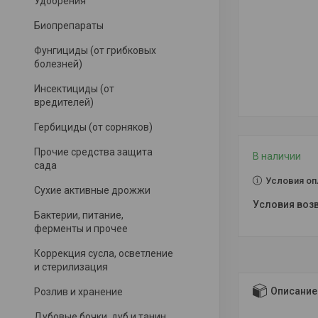
Удобрения
Биопрепараты
Фунгициды (от грибковых
болезней)
Инсектициды (от
вредителей)
Гербициды (от сорняков)
Прочие средства защита
В наличии
сада
Условия оп
Сухие активные дрожжи
Бактерии, питание,
ферменты и прочее
Коррекция сусла, осветление
и стерилизация
Описание
Розлив и хранение
Дубовые бочки, дуб и танин