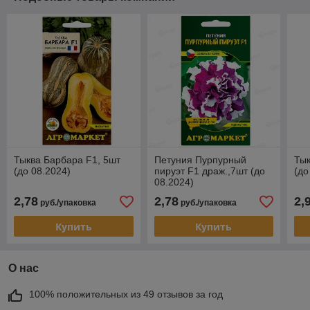
Тыква Барбара F1, 5шт
Петуния Пурпурный
Тык
(до 08.2024)
пируэт F1 драж.,7шт (до
(до
08.2024)
2,78
2,78
2,
руб./упаковка
руб./упаковка
Купить
Купить
О нас
100% положительных из 49 отзывов за год