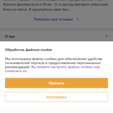
Фалькон фасовка была в 50 мл.. А то расход препарата небольшой. 
Много остаётся. В прошлый раз заказ был.
Показать все отзывы
О нас
Контакты
Обработка файлов cookie
Мы используем файлы cookies для обеспечения удобства
Доставка и оплата
пользователей портала и предоставления персональных
рекомендаций.
Вы можете настроить файлы cookies или
отключить их.
График работы
Принять
Полная версия сайта
Политика обработки cookies
Отклонить
Сайт создан на платформе Deal.by