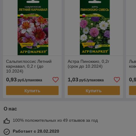
Сальпиглоссис Летний
Астра Пиноккио, 0,2г
Льв
карнавал, 0,2 г (до
(срок до 10.2024)
ков
10.2024)
0,93
1,03
0,
руб./упаковка
руб./упаковка
Купить
Купить
О нас
100% положительных из 49 отзывов за год
Работает с 28.02.2020