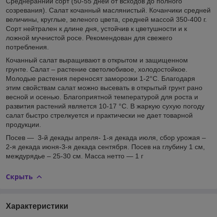
Среднеранний сорт (50-55 дней от всходов до полного
созревания). Салат кочанный маслянистый. Кочанчики средней
величины, круглые, зеленого цвета, средней массой 350-400 г.
Сорт нейтрален к длине дня, устойчив к цветушности и к
ложной мучнистой росе. Рекомендован для свежего
потребления.
Кочанный салат выращивают в открытом и защищенном
грунте. Салат – растение светолюбивое, холодостойкое.
Молодые растения переносят заморозки 1-2°С. Благодаря
этим свойствам салат можно высевать в открытый грунт рано
весной и осенью. Благоприятной температурой для роста и
развития растений является 10-17 °С. В жаркую сухую погоду
салат быстро стрелкуется и практически не дает товарной
продукции.
Посев — 3-й декады апреля- 1-я декада июля, сбор урожая –
2-я декада июня-3-я декада сентября. Посев на глубину 1 см,
междурядье – 25-30 см. Масса нетто — 1 г
Скрыть
Характеристики