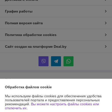
График работы
Полная версия сайта
Политика обработки cookies
Сайт создан на платформе Deal.by
Информация для покупателя
Обработка файлов cookie
Юридическое лицо:
Частное унитарное предприятие «Чайковский
Трейд»
220040, г. Минск, ул. Некрасова, 106-1
Мы используем файлы cookies для обеспечения удобства
пользователей портала и предоставления персональных
Регистрационный номер ЕГР: 192848943
рекомендаций.
Вы можете настроить файлы cookies или
отключить их.
УНП: 192848943