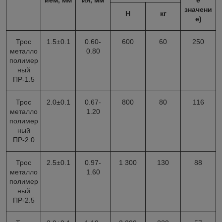
ием, мм
ия, мм
е
значени
Н
кг
е)
Трос
1.5±0.1
0.60-
600
60
250
металло
0.80
полимер
ный
ПР-1.5
Трос
2.0±0.1
0.67-
800
80
116
металло
1.20
полимер
ный
ПР-2.0
Трос
2.5±0.1
0.97-
1 300
130
88
металло
1.60
полимер
ный
ПР-2.5