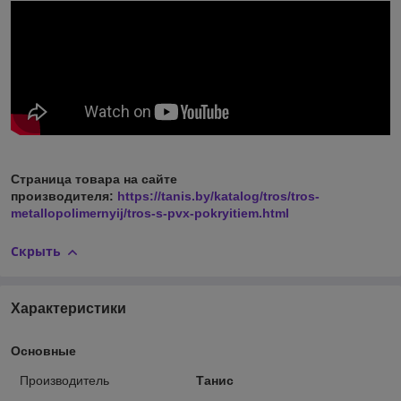
Страница товара на сайте
производителя:
https://tanis.by/katalog/tros/tros-
metallopolimernyij/tros-s-pvx-pokryitiem.html
Скрыть
Характеристики
Основные
Производитель
Танис