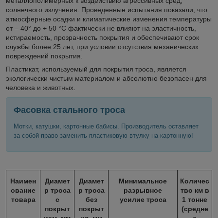
металлополимерных к воздействию агрессивных сред,
солнечного излучения. Проведенные испытания показали, что
атмосферные осадки и климатические изменения температуры
от – 40° до + 50 °С фактически не влияют на эластичность,
истираемость, прозрачность покрытия и обеспечивают срок
службы более 25 лет, при условии отсутствия механических
повреждений покрытия.
Пластикат, используемый для покрытия троса, является
экологически чистым материалом и абсолютно безопасен для
человека и животных.
Фасовка стального троса
Мотки, катушки, картонные бабисы. Производитель оставляет
за собой право заменить пластиковую втулку на картонную!
Наимен
Диамет
Диамет
Минимальное
Количес
ование
р троса
р троса
разрывное
тво км в
товара
с
без
усилие троса
1 тонне
покрыт
покрыт
(средне