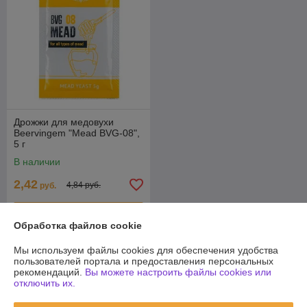
Дрожжи для медовухи
Beervingem "Mead BVG-08",
5 г
В наличии
2,42
4,84 руб.
руб.
Купить
Обработка файлов cookie
Мы используем файлы cookies для обеспечения удобства
О нас
пользователей портала и предоставления персональных
рекомендаций.
Вы можете настроить файлы cookies или
100% положительных из 49 отзывов за год
отключить их.
Работает с 28.02.2020