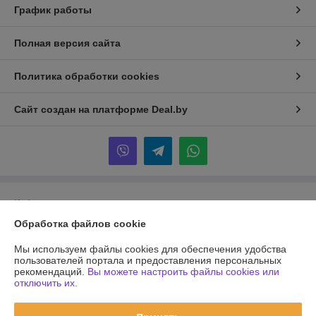
График работы
Полная версия сайта
Политика обработки cookies
Сайт создан на платформе Deal.by
Информация для покупателя
Обработка файлов cookie
Юридическое лицо:
Частное унитарное предприятие «Чайковский
Трейд»
220040, г. Минск, ул. Некрасова, 106-1
Мы используем файлы cookies для обеспечения удобства
пользователей портала и предоставления персональных
Регистрационный номер ЕГР: 192848943
рекомендаций.
Вы можете настроить файлы cookies или
отключить их.
УНП: 192848943
Регистрационный орган: Минский горисполком