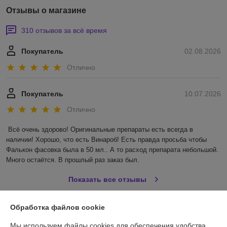
Отзывы о магазине
310 отзывов за всё время
Покупатель
02.08.2026
Отлично
Покупатель
10.07.2026
Отлично
Всё очень здорово! Оригинальные препараты есть всегда в 
наличии! Хорошо, что есть Винароб! Есть правда просьба чтобы 
Фалькон фасовка была в 50 мл.. А то расход препарата небольшой. 
Много остаётся. В прошлый раз заказ был.
Показать все отзывы
Обработка файлов cookie
О нас
Мы используем файлы cookies для обеспечения удобства