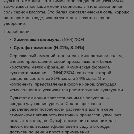
Сульфат аммония – это химическое соединение (NH4)2SO4,
также известное как аммоний сернокислый или аммонийная
соль серной кислоты. Это белая кристаллическая соль, хорошо
растворимая в воде, используемая как азотно-серное
удобрение.
Подробности:
Химическая формула:
(NH4)2SO4
Сульфат аммония (
N
-21%,
S
-24%)
Сернокислый аммоний относится к минеральным солям,
внешне представляет собой прозрачные или белые
кристаллы мелкой фракции. Химическая формула
сульфата аммония – (NH4)2SO4, согласно которой
вещество состоит из 21% азота и 24% серы. Эти
компоненты представлены в форме ионов, благодаря
чему полностью усваиваются растительными культурами.
Сульфат аммония является одним из популярных
средств улучшения урожая. Состав прекрасно
удовлетворяет потребности растения в азоте и сере,
стимулирует активность клеточных процессов, улучшает
показатели плодов. Сульфат аммония применим для
любых почв, весьма эффективен в саду и огороде,
доступен по цене и прост в применении.