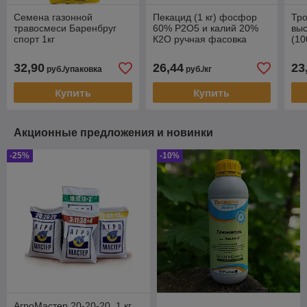
Семена газонной
Пекацид (1 кг) фосфор
Тро
травосмеси Баренбруг
60% Р2О5 и калий 20%
вы
спорт 1кг
К2О ручная фасовка
(10
32,90
26,44
23
руб./упаковка
руб./кг
Купить
Купить
Акционные предложения и новинки
-25%
-10%
АгроМастер 20-20-20, 1 кг,