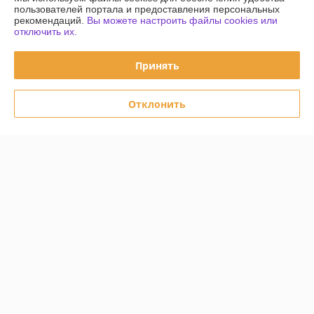
пользователей портала и предоставления персональных
Контакты
рекомендаций.
Вы можете настроить файлы cookies или
отключить их.
Доставка и оплата
Принять
График работы
Отклонить
Полная версия сайта
Политика обработки cookies
Сайт создан на платформе Deal.by
Информация для покупателя
Юридическое лицо:
Частное унитарное предприятие «Чайковский
Трейд»