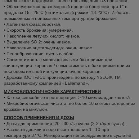
комплексные подкормки - после прохождения 1/3 брожения.
• Обеспечивается равномерный процесс брожения при Т° в
пределах 15 - 25°C (оптимальный режим: 18-23°C). Избегать
повышенных и пониженных температур при брожении.
• Латентная фаза: короткая.
• Скорость брожения: умеренная.
• Накопление летучих кислот: низкое.
• Выделение SO 2: очень низкое.
• Накопление ацетальдегида: очень низкое.
• Пенообразование: очень слабое.
• Совместимость с молочнокислыми бактериями при
коинокуляции: хорошая / совместимость с бактериями при их
последовательной инокуляции: очень хорошая.
• Дрожжи IOC TwICE произведены по методу YSEO®, TM
разработанному компанией «Lallemand».
МИКРОБИОЛОГИЧЕСКИЕ ХАРАКТЕРИСТИКИ
• Клетки, способные к регенерации: > 10 миллиардов клеток/г.
• Микробиологическая чистота: не более 10 клеток посторонних
дрожжей на миллион.
СПОСОБ ПРИМЕНЕНИЯ И ДОЗЫ
• Дозы для применения: 20 - 30 г/гл сусла (2-3 г/дал сусла).
• Развести дрожжи в воде в соотношении 1 : 10 при
температуре 37°C. Регидратация непосредственно в сусле не