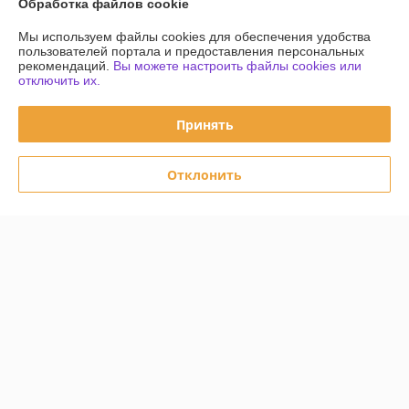
Обработка файлов cookie
Мы используем файлы cookies для обеспечения удобства
Контакты
пользователей портала и предоставления персональных
рекомендаций.
Вы можете настроить файлы cookies или
Доставка и оплата
отключить их.
График работы
Принять
Полная версия сайта
Отклонить
Политика обработки cookies
Сайт создан на платформе Deal.by
Информация для покупателя
Юридическое лицо:
Частное унитарное предприятие «Чайковский