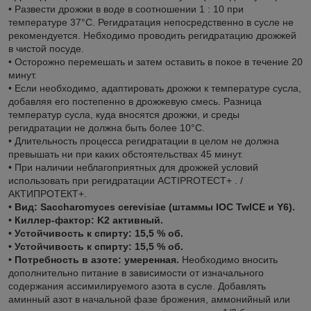
• Развести дрожжи в воде в соотношении 1 : 10 при
температуре 37°C. Регидратация непосредственно в сусле не
рекомендуется. Небходимо проводить регидратацию дрожжей
в чистой посуде.
• Осторожно перемешать и затем оставить в покое в течение 20
минут.
• Если необходимо, адаптировать дрожжи к температуре сусла,
добавляя его постепенно в дрожжевую смесь. Разница
температур сусла, куда вносятся дрожжи, и среды
регидратации не должна быть более 10°C.
• Длительность процесса регидратации в целом не должна
превышать ни при каких обстоятельствах 45 минут.
• При наличии неблагоприятных для дрожжей условий
использовать при регидратации ACTIPROTECT+ . /
АКТИПРОТЕКТ+.
• Вид: Saccharomyces cerevisiae (штаммы IOC TwICE и Y6).
• Киллер-фактор: K2 активный.
• Устойчивость к спирту: 15,5 % об.
• Устойчивость к спирту: 15,5 % об.
• Потребность в азоте: умеренная.
Необходимо вносить
дополнительно питание в зависимости от изначального
содержания ассимилируемого азота в сусле. Добавлять
аминный азот в начальной фазе брожения, аммонийный или