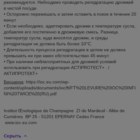
рекомендуется. Небходимо проводить регидратацию дрожжей
в чистой посуде.
• Осторожно перемешать и затем оставить в покое в течение 20
минут.
• Если необходимо, адаптировать дрожжи к температуре сусла,
добавляя его постепенно в дрожжевую смесь. Разница
температур сусла, куда вносятся дрожжи, и среды
регидратации не должна быть более 10°C.
• Длительность процесса регидратации в целом не должна
превышать ни при каких обстоятельствах 45 минут.
• При наличии неблагоприятных для дрожжей условий
использовать при регидратации ACTIPROTECT+ . /
АКТИПРОТЕКТ+
Брошюра
: https://ioc.eu.com/wp-
content/uploads/documents/ioc/ft/FT%20LEVURE%20IOC%20INFI
NI%20TWICE%20(RU).pdf
Institut Œnologique de Champagne ZI de Mardeuil - Allée de
Cumières BP 25 - 51201 EPERNAY Cedex France
www.ioc.eu.com
Скрыть