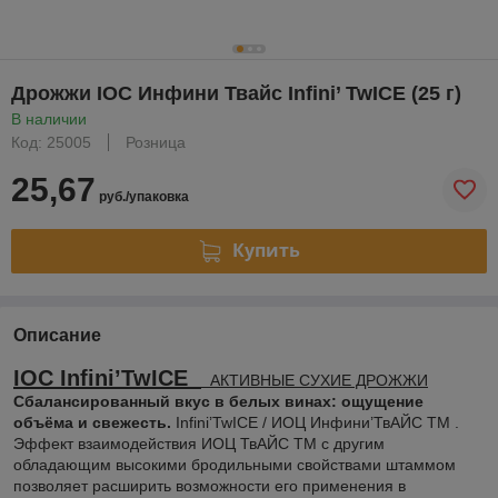
Дрожжи IOC Инфини Твайс Infini’ TwICE (25 г)
В наличии
Код: 25005
Розница
25,67
руб./упаковка
Купить
Описание
IOC Infini’TwICE
АКТИВНЫЕ СУХИЕ ДРОЖЖИ
Сбалансированный вкус в белых винах: ощущение
объёма и свежесть.
Infini’TwICE / ИОЦ Инфини’ТвАЙС TM .
Эффект взаимодействия ИОЦ ТвАЙС TM с другим
обладающим высокими бродильными свойствами штаммом
позволяет расширить возможности его применения в