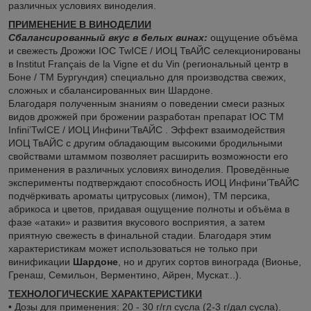
различных условиях виноделия.
ПРИМЕНЕНИЕ В ВИНОДЕЛИИ
Сбалансированный вкус в белых винах:
ощущение объёма
и свежесть Дрожжи IOC TwICE / ИОЦ ТвАЙС селекционированы
в Institut Français de la Vigne et du Vin (региональный центр в
Боне / TM Бургундия) специально для производства свежих,
сложных и сбалансированных вин Шардоне.
Благодаря полученным знаниям о поведении смеси разных
видов дрожжей при брожении разработан препарат IOC TM
Infini’TwICE / ИОЦ Инфини’ТвАЙС . Эффект взаимодействия
ИОЦ ТвАЙС с другим обладающим высокими бродильными
свойствами штаммом позволяет расширить возможности его
применения в различных условиях виноделия. Проведённые
эксперименты подтверждают способность ИОЦ Инфини’ТвАЙС
подчёркивать ароматы цитрусовых (лимон), TM персика,
абрикоса и цветов, придавая ощущение полноты и объёма в
фазе «атаки» и развития вкусового восприятия, а затем
приятную свежесть в финальной стадии. Благодаря этим
характеристикам может использоваться не только при
винификации
Шардоне
, но и других сортов винограда (Вионье,
Гренаш, Семильон, Верментино, Айрен, Мускат...).
ТЕХНОЛОГИЧЕСКИЕ ХАРАКТЕРИСТИКИ
• Дозы для применения: 20 - 30 г/гл сусла (2-3 г/дал сусла).