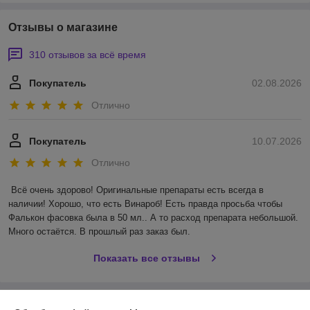
Отзывы о магазине
310 отзывов за всё время
Покупатель
02.08.2026
Отлично
Покупатель
10.07.2026
Отлично
Всё очень здорово! Оригинальные препараты есть всегда в 
наличии! Хорошо, что есть Винароб! Есть правда просьба чтобы 
Фалькон фасовка была в 50 мл.. А то расход препарата небольшой. 
Много остаётся. В прошлый раз заказ был.
Показать все отзывы
О нас