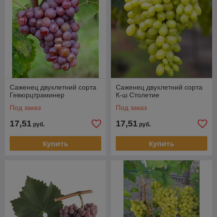
Саженец двухлетний сорта
Саженец двухлетний сорта
Гевюрцтраминер
К-ш Столетие
Под заказ
Под заказ
17,51
17,51
руб.
руб.
Купить
Купить