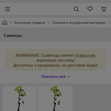
Категории товаров
Семена и посадочный материал
Саженцы
ВНИМАНИЕ:
Саженцы имеют
открытую
корневую систему!
Доступны к предзаказу, но доставка будет
осуществляться осенью, после того, как
среднесуточная температура воздуха
Показать всё
опустится ниже 10 градусов (
в этот момент
растения заканчивают свою вегетацию и
начинают погружаться в «сон»
)
, опадет
листва.