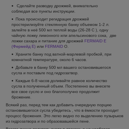
Сделайте разводку дрожжей, внимательно
соблюдая все пункты инструкции.
Пока происходит регидрация дрожжей
простерилизуйте стеклянную банку объемом 1-2 л.
залейте в неё 500 мл теплой воды (26-28 С ), одну
чайную ложку лимонного или апельсинового сока, две
ложки сахара и питание для дрожжей
FERMAID E
(Фермейд Е)
или
FERMAID
О.
Храните банку под ватной-марлевой пробкой, при
комнатной температуре, около 6 часов.
Добавьте в банку 500 мл вашего остановившегося
сусла и поставьте под гидрозатвор.
Каждые 6-8 часов доливайте равное количество
сусла в полученный объем. Постепенно вы внесете
все свое сусло и оно благополучно продолжит
брожение.
Всякий раз, перед тем как добавить очередную порцию
остановившегося сусла убедитесь , что в ёмкости проходит
процесс брожения. Это легко видно по выделению пузырьков
из гидрозатвора и по образовавшейся пене.